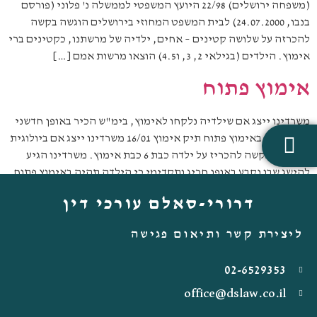
(משפחה ירושלים) 22/98 היועץ המשפטי לממשלה נ' פלוני (פורסם
בנבו, 24.07.2000) לבית המשפט המחוזי בירושלים הוגשה בקשה
להכרזה על שלושה קטינים – אחים, ילדיה של מרשתנו, כקטינים ברי
אימוץ. הילדים (בגילאי 2, 3, ו4.5) הוצאו מרשות אמם […]
אימוץ פתוח
משרדינו ייצג אם שילדיה נלקחו לאימוץ, בימ"ש הכיר באופן חדשני
במקרה זה באימוץ פתוח תיק אימוץ 16/01 משרדינו ייצג אם ביולוגית
במסגרת בקשה להכריז על ילדה כבת 6 כבת אימוץ. משרדינו הגיע
להישג שבו נקבע באופן חריג ותקדימי כי הילדה תהיה באימוץ פתוח
שבו באופן חריג האם הביולוגית תוכל לשמור על קשר עם בתה גם […]
דרורי-סאלם עורכי דין
ליצירת קשר ותיאום פגישה
02-6529353
office@dslaw.co.il