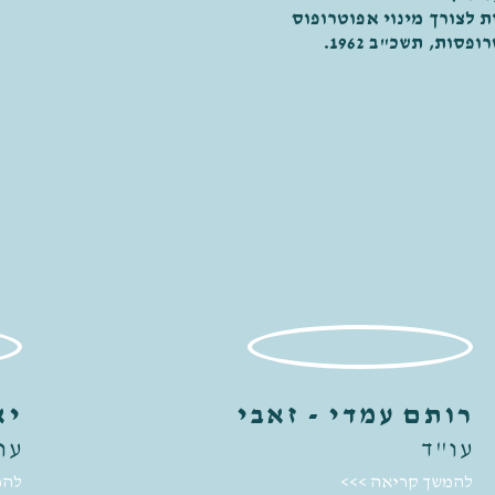
 לצורך מינוי אפוטרופוס
ות, תשכ"ב 1962.
רותם עמדי - זאבי​
יא
עו"ד
עו
להמשך קריאה >>>
להמ