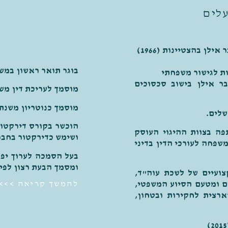
עלים
בהצטיינות
(1966)
בוגר תואר ראשון במשפטים (L.L.B) מאוניברסיטת 
ניברסיטת בר אילן בישוב סכסוכים
מוסמך לעריכת דין משנת 00
מוסמך כנוטריון משנת 2011
שלים.
הוכשר בקורס דירקטור
ה בצוות ההיגוי העוסק
ושימש כדירקטור בחבר
שפחה לעורכי הדין בדיני
בעל הסמכה לערוך יפו
ומסמך הבעת רצון לפי 
צועיים של לשכת עוה"ד,
 ומטעם הסיוע המשפטי,
להמשך קריאה >>>
ארצית לחקירות ובטחון,