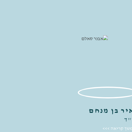
יר בן מנחם
"ד
שך קריאה >>>