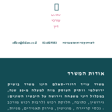
ליצירת קשר ותיאום פגישה
02-6529353
office@dslaw.co.il
אודות המשרד
משרד עו"ד דרורי-סאלם הינו משרד בוטיק
ירושלמי וותיק העוסק מזה למעלה מ-50 שנה,
במכלול דיני משפחה וירושה על היבטיו השונים:
גירושין, כתובה, חלוקת רכוש (לרבות רכוש מורכב
: נכסי קריירה , מוניטין, פירוק תאגידים, מניות,