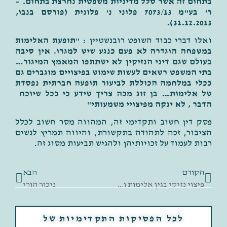
בתחום זה אשר סלל מדיניות משפטית נחרצת בתחום.
–
ר' בע"מ 7073/13 פלוני נ' פלונית (פורסם בנבו,
31.12.2013).
ואלו דברי כבוד השופט רובנשטיין : "
תופעת האלימות
במשפחה הוגדרה לא פעם כנגע שיש למגרו. אין סיבה
בעולם שגם דיני הנזיקין לא ישתתפו המאמץ המיגור…
בתי המשפט רשאים לעשות שימוש בפיצויים מוגברים גם
ככלי במלחמה הכוללת לביעור תופעה חברתית נפסדת
של אלימות… בן זוג מכה צריך שידע כי ככל שיוכח
הדבר , לא ינקה מפיצויי משמעותי
"
פסק דין חשוב ותקדימי זה, המהווה מסר חשוב לכלל
הציבור, זכה לתהודה בתקשורת, והיווה תמריץ לנשים
רבות לעמוד על זכויותיהן ולהגיש תביעות מסוג זה.
הקודם
הבא
פיצוי נזיקי בגין אלימות והתעללות קשה
ניכור הורי
לכל הפסיקות התקדימיות של